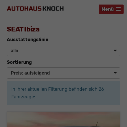
Menü
Menü
Menü
SEAT Ibiza
Ausstattungslinie
Sortierung
In Ihrer aktuellen Filterung befinden sich
26
Fahrzeuge: