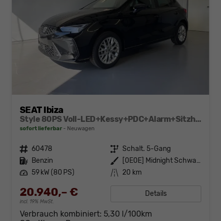
SEAT Ibiza
Style 80PS Voll-LED+Kessy+PDC+Alarm+Sitzheizung+Kamera+App-Connect
sofort lieferbar
Neuwagen
Fahrzeugnr.
60478
Getriebe
Schalt. 5-Gang
Kraftstoff
Benzin
Außenfarbe
[0E0E] Midnight Schwarz Metallic
Leistung
59 kW (80 PS)
Kilometerstand
20 km
20.940,– €
Details
incl. 19% MwSt.
Verbrauch kombiniert:
5,30 l/100km