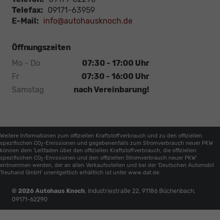
Telefax:
09171-63959
E-Mail:
info@autohausknoch.de
Öffnungszeiten
Mo - Do
07:30 - 17:00 Uhr
Fr
07:30 - 16:00 Uhr
Samstag
nach Vereinbarung!
Weitere Informationen zum offiziellen Kraftstoffverbrauch und zu den offiziellen
spezifischen CO
-Emissionen und gegebenenfalls zum Stromverbrauch neuer PKW
2
können dem 'Leitfaden über den offiziellen Kraftstoffverbrauch, die offiziellen
spezifischen CO
-Emissionen und den offiziellen Stromverbrauch neuer PKW'
2
entnommen werden, der an allen Verkaufsstellen und bei der 'Deutschen Automobil
Treuhand GmbH' unentgeltlich erhältlich ist unter www.dat.de.
© 2026
Autohaus Knoch
,
Industriestraße 22
,
91186
Büchenbach,
09171-62290