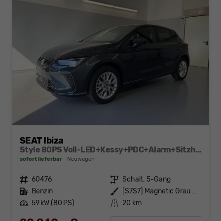
SEAT Ibiza
Style 80PS Voll-LED+Kessy+PDC+Alarm+Sitzheizung+Kamera+App-Connect
sofort lieferbar
Neuwagen
Fahrzeugnr.
60476
Getriebe
Schalt. 5-Gang
Kraftstoff
Benzin
Außenfarbe
[S7S7] Magnetic Grau Metallic
Leistung
59 kW (80 PS)
Kilometerstand
20 km