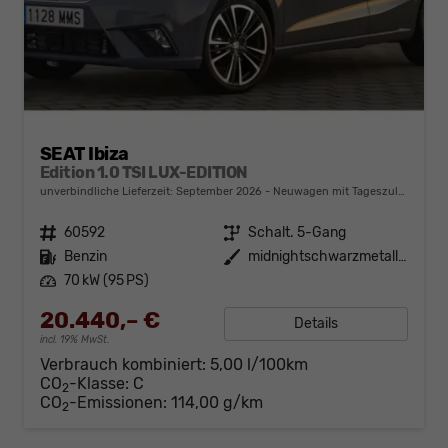
SEAT Ibiza
Edition 1.0 TSI LUX-EDITION
unverbindliche Lieferzeit: September 2026
Neuwagen mit Tageszulassung
Fahrzeugnr.
60592
Getriebe
Schalt. 5-Gang
Kraftstoff
Benzin
Außenfarbe
midnightschwarzmetallic
Leistung
70 kW (95 PS)
20.440,– €
Details
incl. 19% MwSt.
Verbrauch kombiniert:
5,00 l/100km
CO
-Klasse:
C
2
CO
-Emissionen:
114,00 g/km
2