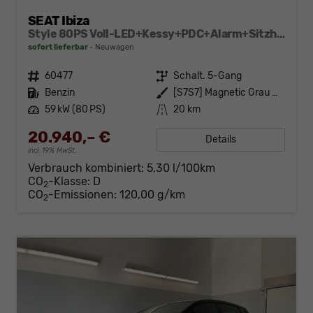
SEAT Ibiza
Style 80PS Voll-LED+Kessy+PDC+Alarm+Sitzheizung+Kamera+App-Connect
sofort lieferbar
Neuwagen
Fahrzeugnr.
60477
Getriebe
Schalt. 5-Gang
Kraftstoff
Benzin
Außenfarbe
[S7S7] Magnetic Grau Metallic
Leistung
59 kW (80 PS)
Kilometerstand
20 km
20.940,– €
Details
incl. 19% MwSt.
Verbrauch kombiniert:
5,30 l/100km
CO
-Klasse:
D
2
CO
-Emissionen:
120,00 g/km
2