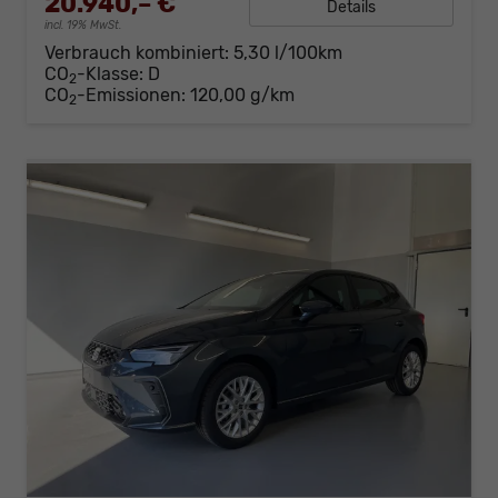
20.940,– €
Details
incl. 19% MwSt.
Verbrauch kombiniert:
5,30 l/100km
CO
-Klasse:
D
2
CO
-Emissionen:
120,00 g/km
2