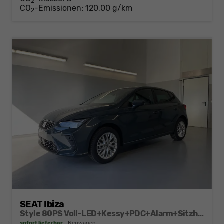
2
CO
-Emissionen:
120,00 g/km
2
SEAT Ibiza
Style 80PS Voll-LED+Kessy+PDC+Alarm+Sitzheizung+Kamera+App-Connect
sofort lieferbar
Neuwagen