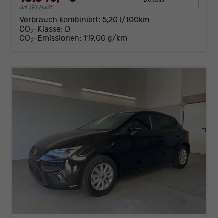
incl. 19% MwSt.
Verbrauch kombiniert:
5,20 l/100km
CO
-Klasse:
D
2
CO
-Emissionen:
119,00 g/km
2