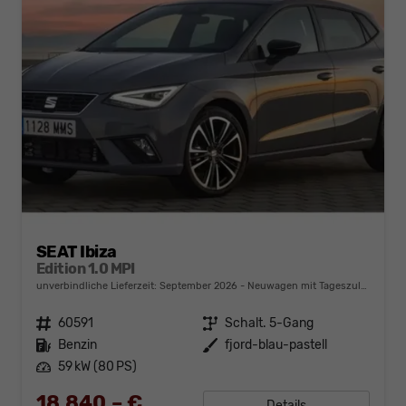
SEAT Ibiza
Edition 1.0 MPI
unverbindliche Lieferzeit: September 2026
Neuwagen mit Tageszulassung
Fahrzeugnr.
60591
Getriebe
Schalt. 5-Gang
Kraftstoff
Benzin
Außenfarbe
fjord-blau-pastell
Leistung
59 kW (80 PS)
18.840,– €
Details