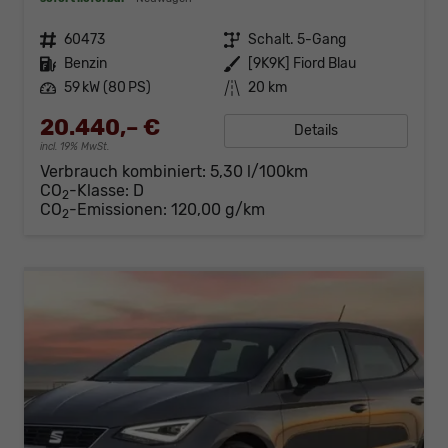
Fahrzeugnr.
60473
Getriebe
Schalt. 5-Gang
Kraftstoff
Benzin
Außenfarbe
[9K9K] Fiord Blau
Leistung
59 kW (80 PS)
Kilometerstand
20 km
20.440,– €
Details
incl. 19% MwSt.
Verbrauch kombiniert:
5,30 l/100km
CO
-Klasse:
D
2
CO
-Emissionen:
120,00 g/km
2