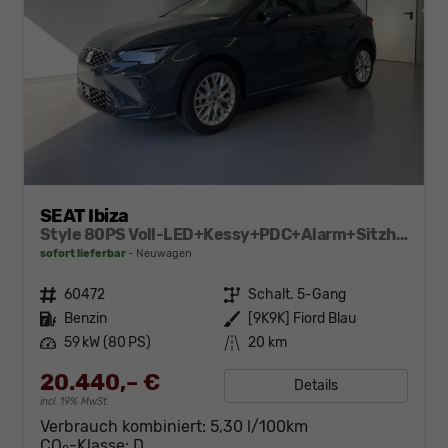
SEAT Ibiza
Style 80PS Voll-LED+Kessy+PDC+Alarm+Sitzheizung+Kamera+App-Connect
sofort lieferbar
Neuwagen
Fahrzeugnr.
60472
Getriebe
Schalt. 5-Gang
Kraftstoff
Benzin
Außenfarbe
[9K9K] Fiord Blau
Leistung
59 kW (80 PS)
Kilometerstand
20 km
20.440,– €
Details
incl. 19% MwSt.
Verbrauch kombiniert:
5,30 l/100km
CO
-Klasse:
D