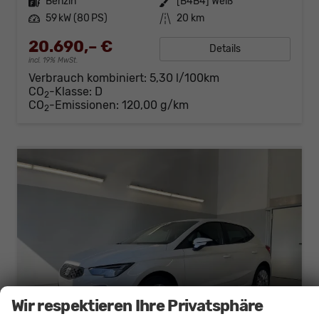
Kraftstoff
Benzin
Außenfarbe
[B4B4] Weiß
Leistung
59 kW (80 PS)
Kilometerstand
20 km
20.690,– €
Details
incl. 19% MwSt.
Verbrauch kombiniert:
5,30 l/100km
CO
-Klasse:
D
2
CO
-Emissionen:
120,00 g/km
2
Wir respektieren Ihre Privatsphäre