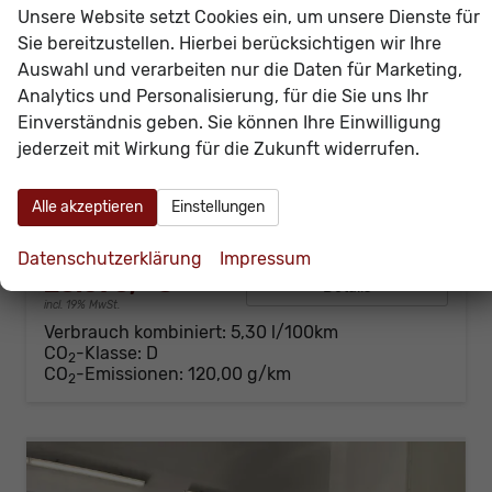
Unsere Website setzt Cookies ein, um unsere Dienste für
Sie bereitzustellen. Hierbei berücksichtigen wir Ihre
Auswahl und verarbeiten nur die Daten für Marketing,
Analytics und Personalisierung, für die Sie uns Ihr
SEAT Ibiza
Style 80PS Voll-LED+Kessy+PDC+Alarm+Sitzheizung+Kamera+App-Connect
Einverständnis geben. Sie können Ihre Einwilligung
sofort lieferbar
Neuwagen
jederzeit mit Wirkung für die Zukunft widerrufen.
Fahrzeugnr.
60475
Getriebe
Schalt. 5-Gang
Alle akzeptieren
Einstellungen
Kraftstoff
Benzin
Außenfarbe
[B4B4] Weiß
Leistung
59 kW (80 PS)
Kilometerstand
20 km
Datenschutzerklärung
Impressum
20.690,– €
Details
incl. 19% MwSt.
Verbrauch kombiniert:
5,30 l/100km
CO
-Klasse:
D
2
CO
-Emissionen:
120,00 g/km
2