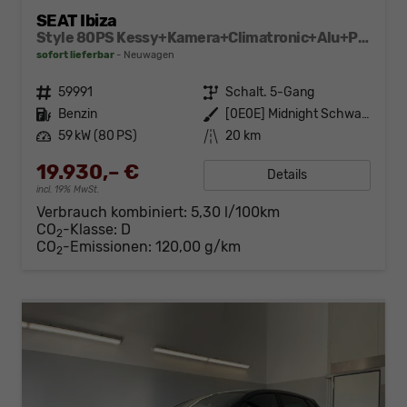
SEAT Ibiza
Style 80PS Kessy+Kamera+Climatronic+Alu+PDCvohi+Sitzheiz+App-Connect+DAB
sofort lieferbar
Neuwagen
Fahrzeugnr.
59991
Getriebe
Schalt. 5-Gang
Kraftstoff
Benzin
Außenfarbe
[0E0E] Midnight Schwarz Metallic
Leistung
59 kW (80 PS)
Kilometerstand
20 km
19.930,– €
Details
incl. 19% MwSt.
Verbrauch kombiniert:
5,30 l/100km
CO
-Klasse:
D
2
CO
-Emissionen:
120,00 g/km
2