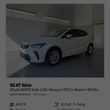
SEAT Ibiza
Style 80PS Voll-LED+Kessy+PDC+Alarm+Sitzheizung+Kamera+App-Connect
sofort lieferbar
Neuwagen
Fahrzeugnr.
60474
Getriebe
Schalt. 5-Gang