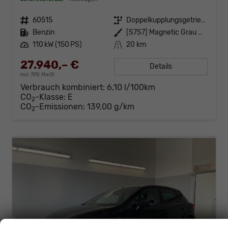
Fahrzeugnr.
60515
Getriebe
Doppelkupplungsgetriebe (DSG)
Kraftstoff
Benzin
Außenfarbe
[S7S7] Magnetic Grau Metallic
Leistung
110 kW (150 PS)
Kilometerstand
20 km
27.940,– €
Details
incl. 19% MwSt.
Verbrauch kombiniert:
6,10 l/100km
CO
-Klasse:
E
2
CO
-Emissionen:
139,00 g/km
2