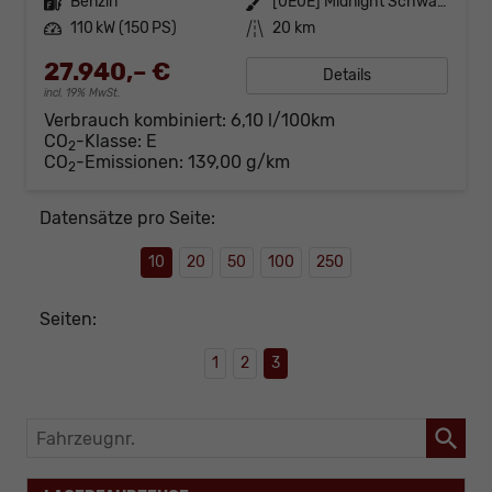
Kraftstoff
Benzin
Außenfarbe
[0E0E] Midnight Schwarz Metallic
Leistung
110 kW (150 PS)
Kilometerstand
20 km
27.940,– €
Details
incl. 19% MwSt.
Verbrauch kombiniert:
6,10 l/100km
CO
-Klasse:
E
2
CO
-Emissionen:
139,00 g/km
2
Datensätze pro Seite:
10
20
50
100
250
Seiten:
1
2
3
Fahrzeugnr.