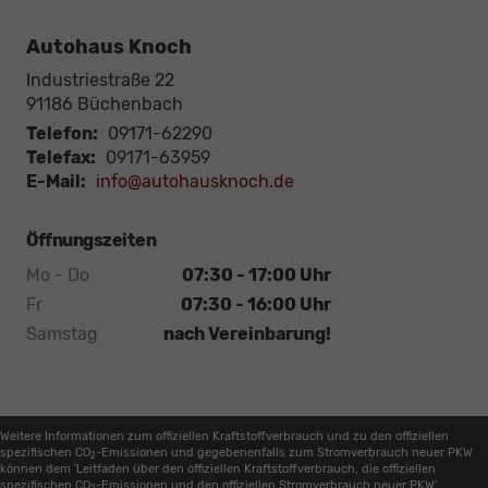
Autohaus Knoch
Industriestraße 22
91186
Büchenbach
Telefon:
09171-62290
Telefax:
09171-63959
E-Mail:
info@autohausknoch.de
Öffnungszeiten
Mo - Do
07:30 - 17:00 Uhr
Fr
07:30 - 16:00 Uhr
Samstag
nach Vereinbarung!
Weitere Informationen zum offiziellen Kraftstoffverbrauch und zu den offiziellen
spezifischen CO
-Emissionen und gegebenenfalls zum Stromverbrauch neuer PKW
2
können dem 'Leitfaden über den offiziellen Kraftstoffverbrauch, die offiziellen
spezifischen CO
-Emissionen und den offiziellen Stromverbrauch neuer PKW'