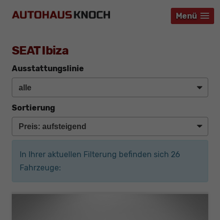
Menü
Menü
Menü
SEAT Ibiza
Ausstattungslinie
Sortierung
In Ihrer aktuellen Filterung befinden sich
26
Fahrzeuge: