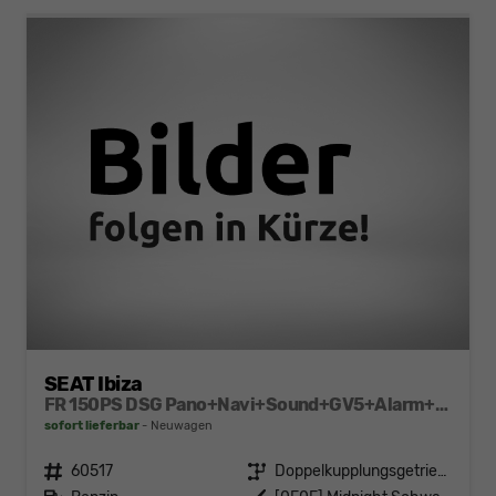
SEAT Ibiza
FR 150PS DSG Pano+Navi+Sound+GV5+Alarm+Kessy+Voll-LED+Sitzheizung
sofort lieferbar
Neuwagen
Fahrzeugnr.
60517
Getriebe
Doppelkupplungsgetriebe (DSG)