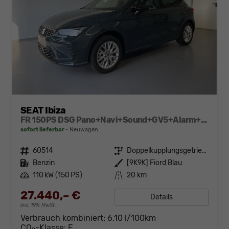
SEAT Ibiza
FR 150PS DSG Pano+Navi+Sound+GV5+Alarm+Kessy+Voll-LED+Sitzheizung
sofort lieferbar
Neuwagen
Fahrzeugnr.
60514
Getriebe
Doppelkupplungsgetriebe (DSG)
Kraftstoff
Benzin
Außenfarbe
[9K9K] Fiord Blau
Leistung
110 kW (150 PS)
Kilometerstand
20 km
27.440,– €
Details
incl. 19% MwSt.
Verbrauch kombiniert:
6,10 l/100km
CO
-Klasse:
E