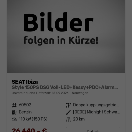
SEAT Ibiza
Style 150PS DSG Voll-LED+Kessy+PDC+Alarm+Navi+Pano+Sound+Kamera+GV5
unverbindliche Lieferzeit:
15.09.2026
Neuwagen
Fahrzeugnr.
60502
Getriebe
Doppelkupplungsgetriebe (DSG)
Kraftstoff
Benzin
Außenfarbe
[0E0E] Midnight Schwarz Metallic
Leistung
110 kW (150 PS)
Kilometerstand
20 km
26.440,– €
Details