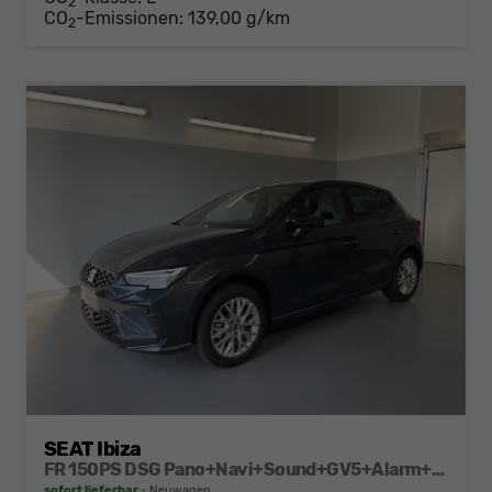
2
CO
-Emissionen:
139,00 g/km
2
SEAT Ibiza
FR 150PS DSG Pano+Navi+Sound+GV5+Alarm+Kessy+Voll-LED+Sitzheizung
sofort lieferbar
Neuwagen