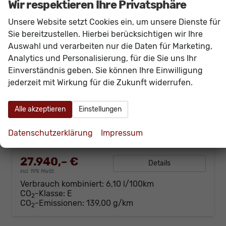
Wir respektieren Ihre Privatsphäre
Unsere Website setzt Cookies ein, um unsere Dienste für
Sie bereitzustellen. Hierbei berücksichtigen wir Ihre
Auswahl und verarbeiten nur die Daten für Marketing,
Analytics und Personalisierung, für die Sie uns Ihr
Einverständnis geben. Sie können Ihre Einwilligung
SEAT Ibiza
jederzeit mit Wirkung für die Zukunft widerrufen.
FR 150PS DSG Pano+Navi+Sound+GV5+Alarm+Kessy+Voll-LED+Sitzheizung
sofort lieferbar
Neuwagen
Alle akzeptieren
Einstellungen
Fahrzeugnr.
60516
Getriebe
Doppelkupplungsgetriebe (DSG)
Kraftstoff
Benzin
Außenfarbe
[0E0E] Midnight Schwarz Metallic
Datenschutzerklärung
Impressum
Leistung
110 kW (150 PS)
Kilometerstand
20 km
27.940,– €
Details
incl. 19% MwSt.
Verbrauch kombiniert:
6,10 l/100km
CO
-Klasse:
E
2
CO
-Emissionen:
139,00 g/km
2