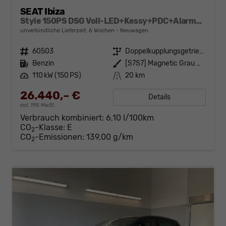
SEAT Ibiza
Style 150PS DSG Voll-LED+Kessy+PDC+Alarm+Navi+Pano+Sound+Kamera+GV5
unverbindliche Lieferzeit:
6 Wochen
Neuwagen
Fahrzeugnr.
60503
Getriebe
Doppelkupplungsgetriebe (DSG)
Kraftstoff
Benzin
Außenfarbe
[S7S7] Magnetic Grau Metallic
Leistung
110 kW (150 PS)
Kilometerstand
20 km
26.440,– €
Details
incl. 19% MwSt.
Verbrauch kombiniert:
6,10 l/100km
CO
-Klasse:
E
2
CO
-Emissionen:
139,00 g/km
2