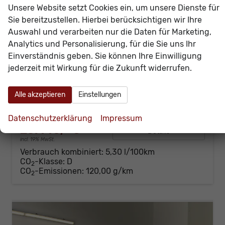
Unsere Website setzt Cookies ein, um unsere Dienste für
Sie bereitzustellen. Hierbei berücksichtigen wir Ihre
Auswahl und verarbeiten nur die Daten für Marketing,
Analytics und Personalisierung, für die Sie uns Ihr
SEAT Ibiza
Style 115PS Voll-LED+Kessy+PDC+Alarm+Sitzheizung+Kamera+GV5
Einverständnis geben. Sie können Ihre Einwilligung
sofort lieferbar
Neuwagen
jederzeit mit Wirkung für die Zukunft widerrufen.
Fahrzeugnr.
60482
Getriebe
Schalt. 6-Gang
Alle akzeptieren
Einstellungen
Kraftstoff
Benzin
Außenfarbe
[0E0E] Midnight Schwarz Metallic
Leistung
85 kW (116 PS)
Kilometerstand
20 km
Datenschutzerklärung
Impressum
23.440,– €
Details
incl. 19% MwSt.
Verbrauch kombiniert:
5,30 l/100km
CO
-Klasse:
D
2
CO
-Emissionen:
120,00 g/km
2