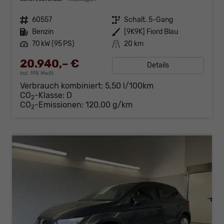
Fahrzeugnr.
60557
Getriebe
Schalt. 5-Gang
Kraftstoff
Benzin
Außenfarbe
[9K9K] Fiord Blau
Leistung
70 kW (95 PS)
Kilometerstand
20 km
20.940,– €
Details
incl. 19% MwSt.
Verbrauch kombiniert:
5,50 l/100km
CO
-Klasse:
D
2
CO
-Emissionen:
120,00 g/km
2