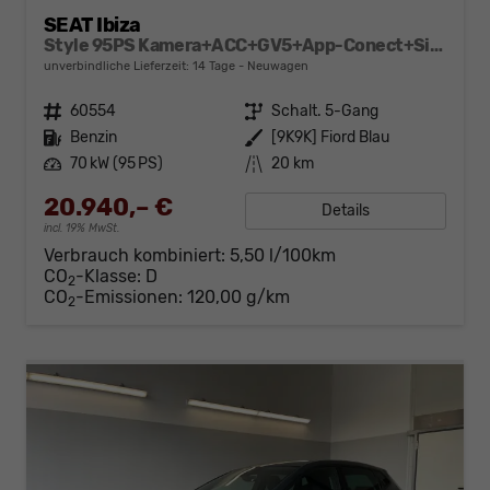
SEAT Ibiza
Style 95PS Kamera+ACC+GV5+App-Conect+Sitzheizung+ParkPilot hinten
unverbindliche Lieferzeit:
14 Tage
Neuwagen
Fahrzeugnr.
60554
Getriebe
Schalt. 5-Gang
Kraftstoff
Benzin
Außenfarbe
[9K9K] Fiord Blau
Leistung
70 kW (95 PS)
Kilometerstand
20 km
20.940,– €
Details
incl. 19% MwSt.
Verbrauch kombiniert:
5,50 l/100km
CO
-Klasse:
D
2
CO
-Emissionen:
120,00 g/km
2