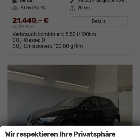
Kraftstoff
Benzin
Außenfarbe
[0E0E] Midnight Schwarz Metallic
Leistung
70 kW (95 PS)
Kilometerstand
20 km
21.440,– €
Details
incl. 19% MwSt.
Verbrauch kombiniert:
5,50 l/100km
CO
-Klasse:
D
2
CO
-Emissionen:
120,00 g/km
2
Wir respektieren Ihre Privatsphäre