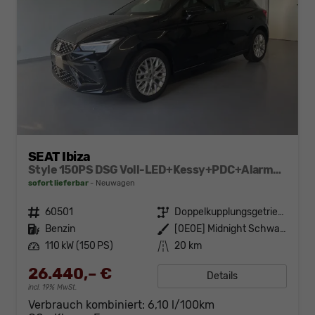
SEAT Ibiza
Style 150PS DSG Voll-LED+Kessy+PDC+Alarm+Navi+Pano+Sound+Kamera+GV5
sofort lieferbar
Neuwagen
Fahrzeugnr.
60501
Getriebe
Doppelkupplungsgetriebe (DSG)
Kraftstoff
Benzin
Außenfarbe
[0E0E] Midnight Schwarz Metallic
Leistung
110 kW (150 PS)
Kilometerstand
20 km
26.440,– €
Details
incl. 19% MwSt.
Verbrauch kombiniert:
6,10 l/100km