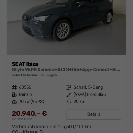
SEAT Ibiza
Style 95PS Kamera+ACC+GV5+App-Conect+Sitzheizung+ParkPilot hinten
sofort lieferbar
Neuwagen
Fahrzeugnr.
60556
Getriebe
Schalt. 5-Gang
Kraftstoff
Benzin
Außenfarbe
[9K9K] Fiord Blau
Leistung
70 kW (95 PS)
Kilometerstand
20 km
20.940,– €
Details
incl. 19% MwSt.
Verbrauch kombiniert:
5,50 l/100km
CO
-Klasse:
D