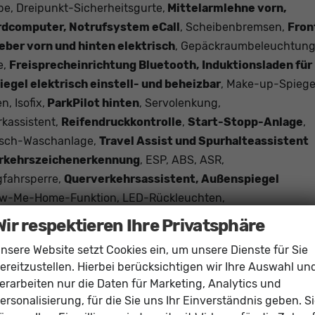
e, Dreipunkt-Sicherheitsgurte,
Mittelarmlehne vorn,
ordcomputer, Notrufsystem eCall
, Scheibenbremsen,
Fron
eber vorn und hinten elektrisch
, Gepäckraumbeleuchtung
e,
Freisprecheinrichtung Bluetooth, Induktionsladen für
el elektrisch einstell- und beheizbar
, Make-up-Spiege
 Isofix,
ParkPilot hinten
, Servolenkung,
rkassistent,
Reifendruckkontrolle
,
Start-Stopp-Anlage
,
Wisch-Waschanlage,
Travel Assist und Spurhalteassistent
erkehrszeichenerkennung
, ESP, ABS, ASR,
gfahrsperre,
Querverkehrsassistent, Außenspiegel
low-Me-Home-Funktion, LED-Rückleuchten,
nk hinten verschiebbar,
Höhenverstellbarer Fahrer- und
Wir respektieren Ihre Privatsphäre
ion
bequem über Smartphone-Apps wie Google Maps oder
nsere Website setzt Cookies ein, um unsere Dienste für Sie
ereitzustellen. Hierbei berücksichtigen wir Ihre Auswahl un
Navigationssystem. Durch
Apple CarPlay / Android Auto
ist
erarbeiten nur die Daten für Marketing, Analytics und
one-Apps (z.B. Google Maps oder Apple Karten) über den
ersonalisierung, für die Sie uns Ihr Einverständnis geben. S