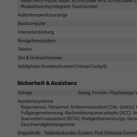
Radio/MP3-Player, Radio, Schnittstelle MP3, Schnittstelle US
Musikstreaming integriert, Touchscreen
Außentemperaturanzeige
Bordcomputer
Internetanbindung
Navigationssystem
Telefon
Uhr & Drehzahlmesser
Volldigitales Kombiinstrument (Virtual Cockpit)
Sicherheit & Assistenz
Airbags
Airbag, Fenster-/Kopfairbags V
Assistenzsysteme
Regensensor, Tempomat, Notbremsassistent (City-Safety), B
Fußgängererkennung, Abstandstempomat adaptiv (ACC), Ver
Querverkehrsassistent (RCTA), Müdigkeitserkennungs-Sen
Geschwindigkeitsbegrenzer
Einparkhilfe
Selbstlenkendes System, Park Distance Control