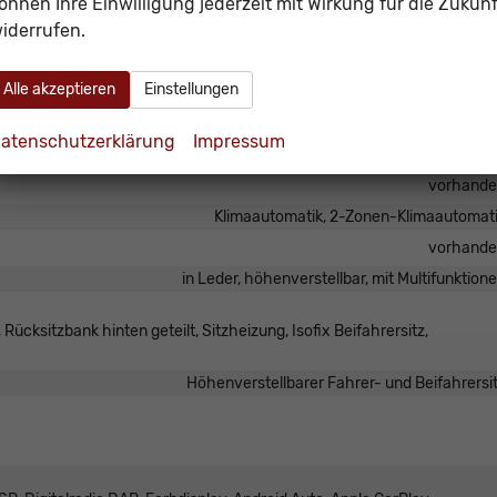
önnen Ihre Einwilligung jederzeit mit Wirkung für die Zukunf
iderrufen.
Alle akzeptieren
Einstellungen
Mittelarmleh
vorhand
atenschutzerklärung
Impressum
elektrisch 4-fa
vorhand
Klimaautomatik, 2-Zonen-Klimaautomat
vorhand
in Leder, höhenverstellbar, mit Multifunktion
Rücksitzbank hinten geteilt, Sitzheizung, Isofix Beifahrersitz,
Höhenverstellbarer Fahrer- und Beifahrersi