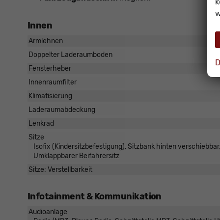
k
w
Innen
Armlehnen
Doppelter Laderaumboden
D
Fensterheber
Innenraumfilter
Klimatisierung
Laderaumabdeckung
Lenkrad
Sitze
Isofix (Kindersitzbefestigung), Sitzbank hinten verschiebbar, 
Umklappbarer Beifahrersitz
Sitze: Verstellbarkeit
Infotainment & Kommunikation
Audioanlage