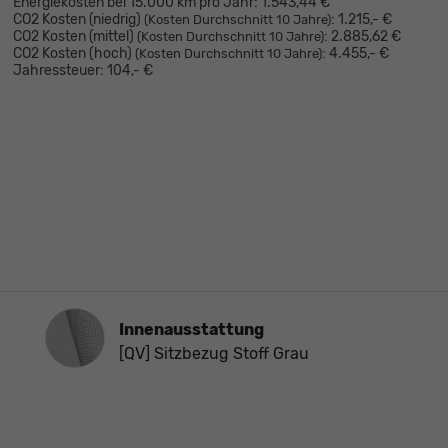
Energiekosten bei 15.000 km pro Jahr:
1.543,44 €
CO2 Kosten (niedrig)
:
1.215,- €
(Kosten Durchschnitt 10 Jahre)
CO2 Kosten (mittel)
:
2.885,62 €
(Kosten Durchschnitt 10 Jahre)
CO2 Kosten (hoch)
:
4.455,- €
(Kosten Durchschnitt 10 Jahre)
Jahressteuer:
104,- €
Innenausstattung
Innenausstattung
[QV] Sitzbezug Stoff Grau