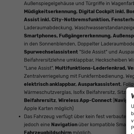
Außenspiegelgehäuse und Türgriffe in Wagenfarb
Müdigkeitserkennung, Digital Cockpit inkl. B
Assist inkl. City-Notbremsfunktion, Fensterh
Laderaumabdeckung, Waschwasserstandanzeig
Smartphones, Fußgängererkennung, Außenspieg
in den Sonnenblenden, Doppelter Laderaumboden,
Spurwechselassistent
"Side Assist" und Auspa
Beifahrersitzlehne umklappbar, Heckscheiben 
"Lane Assist",
Multifunktions-Lederlenkrad, V
Zentralverriegelung mit Funkfernbedienung, We
elektrisch anklappbar, Ausparkassistent
, Fol
Wärmeschutzverglas, Isofix Beifahrersitz, Sitzba
Beifahrersitz
,
Wireless App-Connect
(
Navigat
U
Apple Karten möglich)
b
Das Fahrzeug verfügt über kein fest verbautes 
v
jedoch eine
Navigation
über kompatible Smartph
P
Fahrzeugbildschirm
möglich.