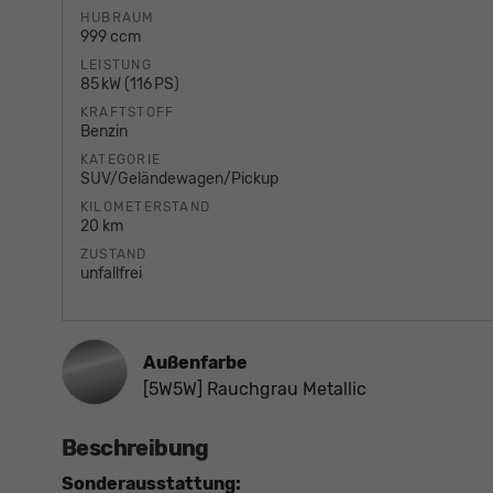
HUBRAUM
999 ccm
LEISTUNG
85 kW (116 PS)
KRAFTSTOFF
Benzin
KATEGORIE
SUV/Geländewagen/Pickup
KILOMETERSTAND
20 km
ZUSTAND
unfallfrei
Außenfarbe
[5W5W] Rauchgrau Metallic
Beschreibung
Sonderausstattung: