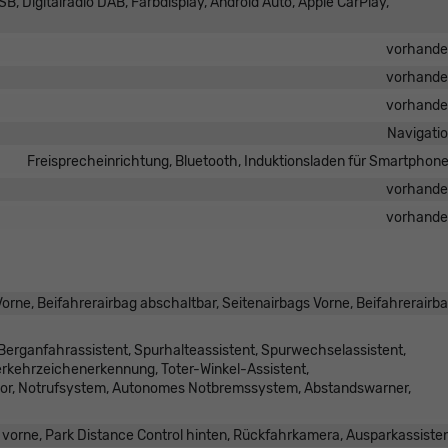
B, Digitalradio DAB, Farbdisplay, Android Auto, Apple CarPlay,
vorhand
vorhand
vorhand
Navigati
Freisprecheinrichtung, Bluetooth, Induktionsladen für Smartphon
vorhand
vorhand
orne, Beifahrerairbag abschaltbar, Seitenairbags Vorne, Beifahrerairb
erganfahrassistent, Spurhalteassistent, Spurwechselassistent,
kehrzeichenerkennung, Toter-Winkel-Assistent,
sor, Notrufsystem, Autonomes Notbremssystem, Abstandswarner,
 vorne, Park Distance Control hinten, Rückfahrkamera, Ausparkassiste