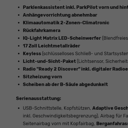
Parklenkassistent inkl. ParkPilot vorn und hin
Anhängevorrichtung abnehmbar
Klimaautomatik 2-Zonen-Climatronic
Rückfahrkamera
IQ-Light Matrix LED-Scheinwerfer
(Blendfreies
17 Zoll Leichtmetallräder
Keyless
(schlüsselloses Schließ- und Startsyste
Licht-und-Sicht-Paket
(Lichtsensor, Sicherhe
Radio "Ready 2 Discover" inkl. digitaler Rad
Sitzheizung vorn
Scheiben ab der B-Säule abgedunkelt
Serienausstattung:
USB-Schnittstelle, Kopfstützen,
Adaptive Gesch
inkl. Geschwindigkeitsbegrenzung), Airbag für Fa
Seitenairbag vorn mit Kopfairbag,
Berganfahras