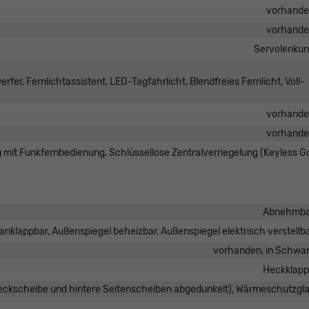
vorhand
vorhand
Servolenku
er, Fernlichtassistent, LED-Tagfahrlicht, Blendfreies Fernlicht, Voll-
vorhand
vorhand
g mit Funkfernbedienung, Schlüssellose Zentralverriegelung (Keyless G
Abnehmba
anklappbar, Außenspiegel beheizbar, Außenspiegel elektrisch verstellb
vorhanden, in Schwa
Heckklap
Heckscheibe und hintere Seitenscheiben abgedunkelt), Wärmeschutzgl