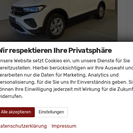
Wir respektieren Ihre Privatsphäre
nsere Website setzt Cookies ein, um unsere Dienste für Sie
Volkswagen T-Cross
95PS Climatronic+Sitzheiz+PDCvohi+AppConnect+Side+TravelAssist+ACC
ereitzustellen. Hierbei berücksichtigen wir Ihre Auswahl un
sofort lieferbar
Neuwagen
erarbeiten nur die Daten für Marketing, Analytics und
ersonalisierung, für die Sie uns Ihr Einverständnis geben. S
Fahrzeugnr.
60006
Getriebe
Schalt. 5-Gang
önnen Ihre Einwilligung jederzeit mit Wirkung für die Zukunf
Kraftstoff
Benzin
Außenfarbe
[0Q0Q] Pure White
iderrufen.
Leistung
70 kW (95 PS)
Kilometerstand
20 km
23.430,– €
Alle akzeptieren
Einstellungen
Details
incl. 19% MwSt.
Verbrauch kombiniert:
6,00 l/100km
atenschutzerklärung
Impressum
CO
-Klasse:
E
2