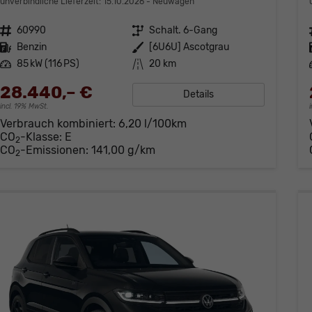
unverbindliche Lieferzeit:
15.10.2026
Neuwagen
Fahrzeugnr.
60990
Getriebe
Schalt. 6-Gang
Kraftstoff
Benzin
Außenfarbe
[6U6U] Ascotgrau
Leistung
85 kW (116 PS)
Kilometerstand
20 km
28.440,– €
Details
incl. 19% MwSt.
Verbrauch kombiniert:
6,20 l/100km
CO
-Klasse:
E
2
CO
-Emissionen:
141,00 g/km
2