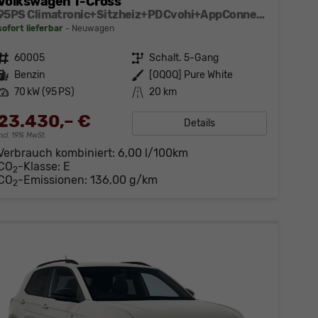
Volkswagen T-Cross
95PS Climatronic+Sitzheiz+PDCvohi+AppConnect+Side+TravelAssist+ACC
sofort lieferbar
Neuwagen
Fahrzeugnr.
60005
Getriebe
Schalt. 5-Gang
Kraftstoff
Benzin
Außenfarbe
[0Q0Q] Pure White
Leistung
70 kW (95 PS)
Kilometerstand
20 km
23.430,– €
Details
incl. 19% MwSt.
Verbrauch kombiniert:
6,00 l/100km
CO
-Klasse:
E
2
CO
-Emissionen:
136,00 g/km
2