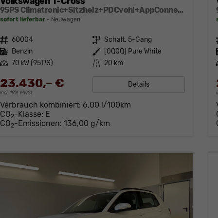
Volkswagen T-Cross
95PS Climatronic+Sitzheiz+PDCvohi+AppConnect+Side+TravelAssist+ACC
sofort lieferbar
Neuwagen
Fahrzeugnr.
60004
Getriebe
Schalt. 5-Gang
Kraftstoff
Benzin
Außenfarbe
[0Q0Q] Pure White
Leistung
70 kW (95 PS)
Kilometerstand
20 km
23.430,– €
Details
incl. 19% MwSt.
Verbrauch kombiniert:
6,00 l/100km
CO
-Klasse:
E
2
CO
-Emissionen:
136,00 g/km
2