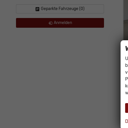
Geparkte Fahrzeuge (
0
)
Anmelden
U
b
v
P
k
w
D