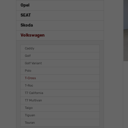
Opel
SEAT
Skoda
Volkswagen
Caddy
Golf
Golf Variant
Polo
T-Cross
T-Roc
T7 California
T7 Multivan
Taigo
Tiguan
Touran