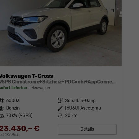
Volkswagen T-Cross
95PS Climatronic+Sitzheiz+PDCvohi+AppConnect+Side+TravelAssist+ACC
sofort lieferbar
Neuwagen
Fahrzeugnr.
60003
Getriebe
Schalt. 5-Gang
Kraftstoff
Benzin
Außenfarbe
[6U6U] Ascotgrau
Leistung
70 kW (95 PS)
Kilometerstand
20 km
23.430,– €
Details
incl. 19% MwSt.