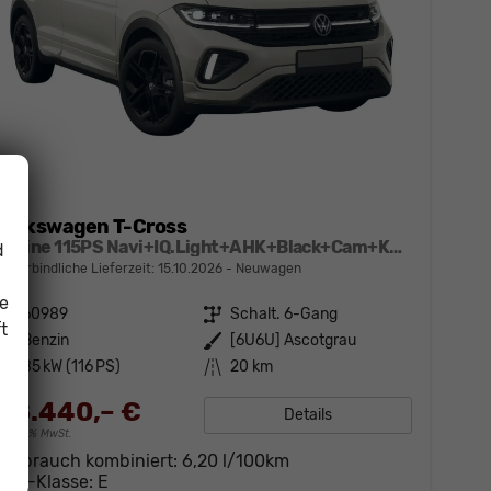
Volkswagen T-Cross
R-Line 115PS Navi+IQ.Light+AHK+Black+Cam+Keyless+GV5+Side+Climatronic
d
unverbindliche Lieferzeit:
15.10.2026
Neuwagen
ie
Fahrzeugnr.
60989
Getriebe
Schalt. 6-Gang
t
Kraftstoff
Benzin
Außenfarbe
[6U6U] Ascotgrau
Leistung
85 kW (116 PS)
Kilometerstand
20 km
28.440,– €
Details
incl. 19% MwSt.
Verbrauch kombiniert:
6,20 l/100km
CO
-Klasse:
E
2