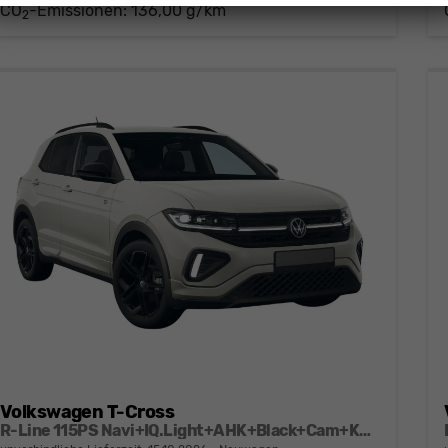
CO
-Emissionen:
136,00 g/km
2
Volkswagen T-Cross
R-Line 115PS Navi+IQ.Light+AHK+Black+Cam+Keyless+GV5+Side+Climatronic