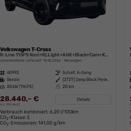
Volkswagen T-Cross
R-Line 115PS Navi+IQ.Light+AHK+Black+Cam+Keyless+GV5+Side+Climatronic
unverbindliche Lieferzeit:
15.10.2026
Neuwagen
Fahrzeugnr.
60992
Getriebe
Schalt. 6-Gang
Kraftstoff
Benzin
Außenfarbe
[2T2T] Deep Black Perleffekt
Leistung
85 kW (116 PS)
Kilometerstand
20 km
28.440,– €
Details
incl. 19% MwSt.
Verbrauch kombiniert:
6,20 l/100km
CO
-Klasse:
E
2
CO
-Emissionen:
141,00 g/km
2