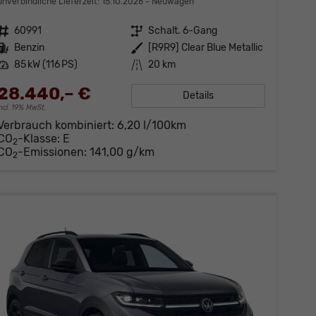
unverbindliche Lieferzeit:
15.10.2026
Neuwagen
Fahrzeugnr.
60991
Getriebe
Schalt. 6-Gang
Kraftstoff
Benzin
Außenfarbe
[R9R9] Clear Blue Metallic
Leistung
85 kW (116 PS)
Kilometerstand
20 km
28.440,– €
Details
incl. 19% MwSt.
Verbrauch kombiniert:
6,20 l/100km
CO
-Klasse:
E
2
CO
-Emissionen:
141,00 g/km
2