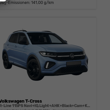
CO
-Emissionen:
141,00 g/km
2
Volkswagen T-Cross
R-Line 115PS Navi+IQ.Light+AHK+Black+Cam+Keyless+GV5+Side+Climatronic