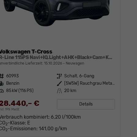
Volkswagen T-Cross
R-Line 115PS Navi+IQ.Light+AHK+Black+Cam+Keyless+GV5+Side+Climatronic
unverbindliche Lieferzeit:
15.10.2026
Neuwagen
Fahrzeugnr.
60993
Getriebe
Schalt. 6-Gang
Kraftstoff
Benzin
Außenfarbe
[5W5W] Rauchgrau Metallic
Leistung
85 kW (116 PS)
Kilometerstand
20 km
28.440,– €
Details
incl. 19% MwSt.
Verbrauch kombiniert:
6,20 l/100km
CO
-Klasse:
E
2
CO
-Emissionen:
141,00 g/km
2