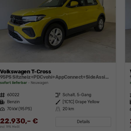
Volkswagen T-Cross
95PS Sitzheiz+PDCvohi+AppConnect+SideAssist+TravelAssist+ACC+Klima
sofort lieferbar
Neuwagen
Fahrzeugnr.
60022
Getriebe
Schalt. 5-Gang
Kraftstoff
Benzin
Außenfarbe
[1C1C] Grape Yellow
Leistung
70 kW (95 PS)
Kilometerstand
20 km
22.930,– €
Details
incl. 19% MwSt.